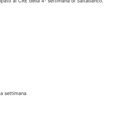
ipato al CRE della 4° settimana di Saltabanco.
ta settimana