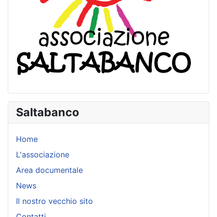
Saltabanco
Home
L'associazione
Area documentale
News
Il nostro vecchio sito
Contatti