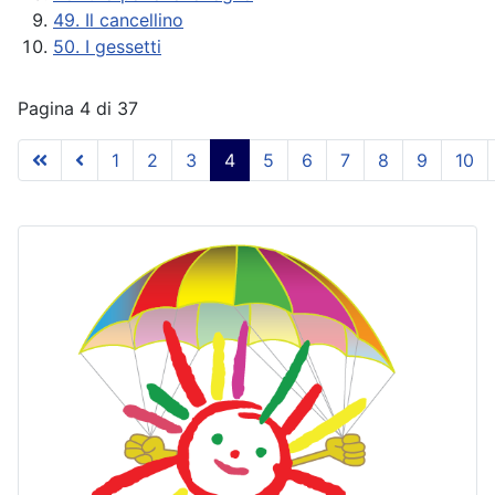
49. Il cancellino
50. I gessetti
Pagina 4 di 37
1
2
3
4
5
6
7
8
9
10