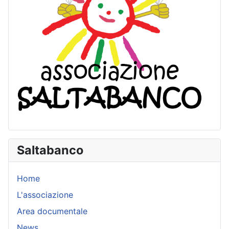
Saltabanco
Home
L'associazione
Area documentale
News