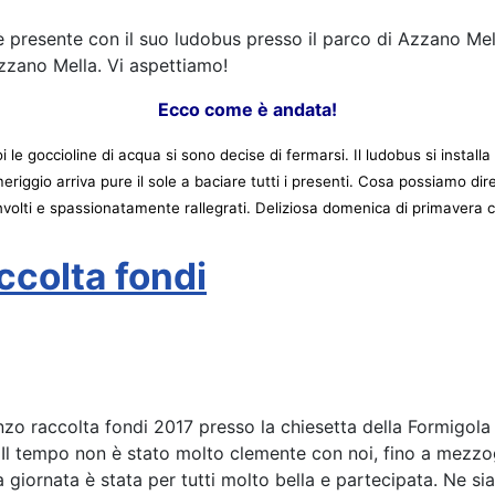
resente con il suo ludobus presso il parco di Azzano Mella p
Azzano Mella. Vi aspettiamo!
Ecco come è andata!
e goccioline di acqua si sono decise di fermarsi. Il ludobus si installa ne
eriggio arriva pure il sole a baciare tutti i presenti. Cosa possiamo di
nvolti e spassionatamente rallegrati. Deliziosa domenica di primavera co
ccolta fondi
 raccolta fondi 2017 presso la chiesetta della Formigola a
Il tempo non è stato molto clemente con noi, fino a mezzogi
a giornata è stata per tutti molto bella e partecipata. Ne si