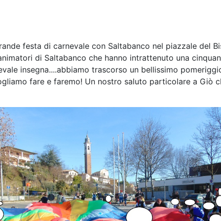
rande festa di carnevale con Saltabanco nel piazzale del Bi
i animatori di Saltabanco che hanno intrattenuto una cinquan
arnevale insegna....abbiamo trascorso un bellissimo pomerigg
ogliamo fare e faremo! Un nostro saluto particolare a Giò c